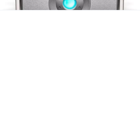
6. Chord Electronics ULTIMA
Цена – 4 320 000 руб.
Выходная мощность – 780 Вт на 8 Ом | АЧХ –
0,1 – 200 000 Гц | Соотношение «сигнал/
шум» – 90 дБ | КНИ – 0,005% | Вес – 66,7 кг
Особенности –
фирменная схема с
коррекцией ошибок по входному
воздействию гарантирует кристально