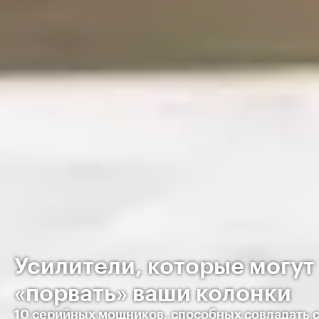
Усилители, которые могут
«порвать» ваши колонки
10 серийных мощников, способных совладать 