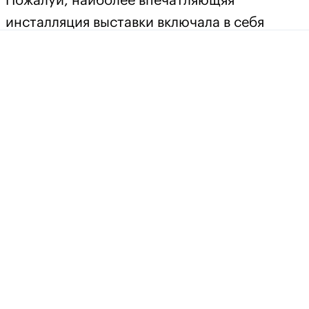
Пожалуй, наиболее впечатляющяя
инсталляция выставки включала в себя
новые топовые электронные компоненты
Constellation и, на удивление, не самые
дорогие АС из ассортимента Wilson Audio.