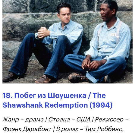
18. Побег из Шоушенка / The
Shawshank Redemption (1994)
Жанр – драма | Страна – США | Режиссер –
Фрэнк Дарабонт | В ролях – Тим Роббинс,