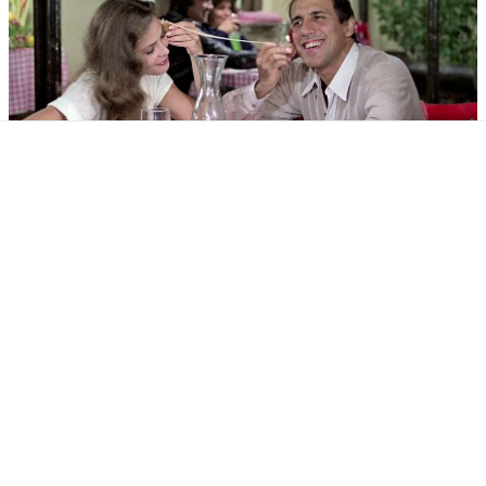
Безумно влюбленный / Innamorato
pazzo (1981)
Продолжительность: 1 час 36 минут
Эта романтическая комедия является
своеобразным ремейком легендарных
«Римских каникул», где барышня голубых