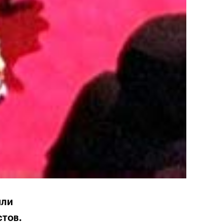
или
тов.