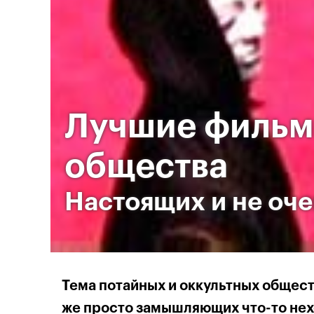
Лучшие фильм
общества
Настоящих и не оче
Тема потайных и оккультных общест
же просто замышляющих что-то нех