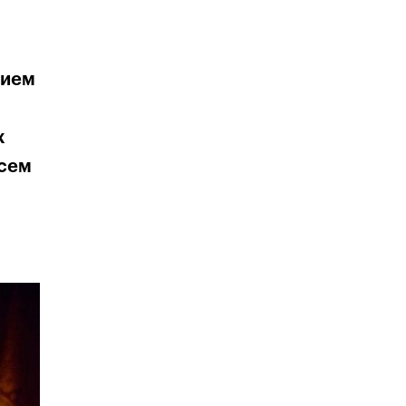
рием
х
всем