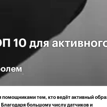
П 10 для активног
ролем
 помощниками тем, кто ведёт активный обра
. Благодаря большому числу датчиков и