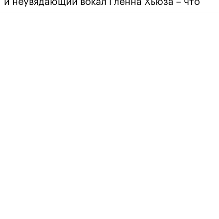
и неувядающий вокал Гленна Хьюза – что
может быть лучше? На четвёртой стороне
двойного винила записаны несколько
концертных треков с выступления команды
в Вулверхэптоне в 2018 году. Кстати, когда
Гленна спросили, в чём секрет того, что в
73 года он поёт, как молодой, он ответил:
«Это просто Божья воля».