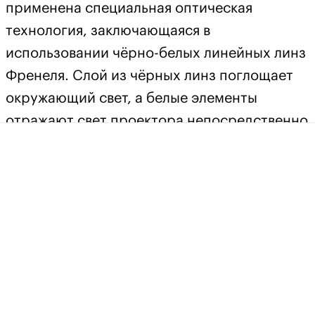
применена специальная оптическая
технология, заключающаяся в
использовании чёрно-белых линейных линз
Френеля. Слой из чёрных линз поглощает
окружающий свет, а белые элементы
отражают свет проектора непосредственно
на зрителя. Важная деталь – экраны ALR
работают правильно только в том случае,
если окружающий свет не попадает на
экран с того же направления, что и свет от
проектора. Этот момент обязательно нужно
учесть при выборе места для установки
системы с ультракороткофокусным
проектором. При правильном же