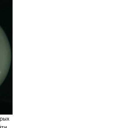
орых
йти