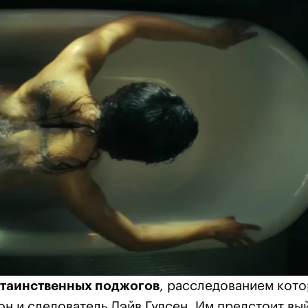
таинственных поджогов
, расследованием кот
н и следователь Дэйв Гудсен. Им предстоит вы