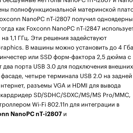
и бесшумные неттопы NanoPC nT-i2807 и Nan
щены полнофункциональной материнской плато
oxconn NanoPC nT-i2807 получил одноядерны
, тогда как Foxconn NanoPC nT-i2847 используе
 на 1,1 ГГц. Эти решения задействуют
raphics. В машины можно установить до 4 Гб
инчестер или SSD форм-фактора 2,5 дюйма с
 два порта USB 3.0 для подключения внешни
 фасаде, четыре терминала USB 2.0 на задней
 Интернет, разъемы VGA и HDMI для вывода
а, кардридер SD/SDHC/SDXC/MS/MS Pro/MMC,
оллером Wi-Fi 802.11n для интеграции в
onn NanoPC nT-i2807
и