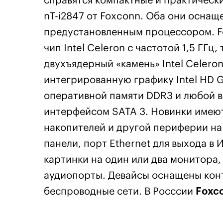
справятся компактные и практическ
nT-i2847 от Foxconn. Оба они осна
предустановленным процессором. F
чип Intel Celeron с частотой 1,5 ГГц
двухъядерный «камень» Intel Celeron
интегрированную графику Intel HD G
оперативной памяти DDR3 и любой в
интерфейсом SATA 3. Новинки имеют
накопителей и другой периферии на
панели, порт Ethernet для выхода в
картинки на один или два монитор
аудиопорты. Девайсы оснащены контр
беспроводные сети. В Росссии
Foxc