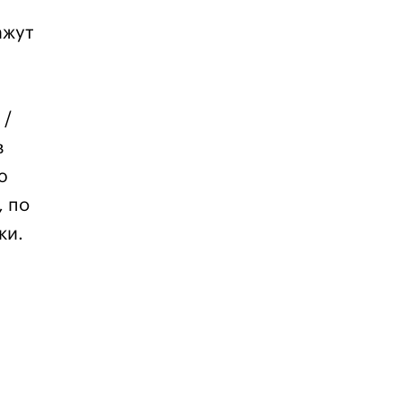
ажут
 /
в
ю
, по
ки.