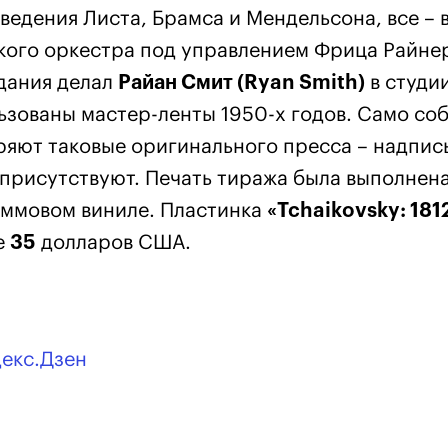
ведения Листа, Брамса и Мендельсона, все – 
кого оркестра под управлением Фрица Райне
дания делал
Райан Смит (Ryan Smith)
в студи
льзованы мастер-ленты 1950-х годов. Само со
ряют таковые оригинального пресса – надпис
а присутствуют. Печать тиража была выполнена
ммовом виниле. Пластинка
«Tchaikovsky: 181
е
35
долларов США.
декс.Дзен