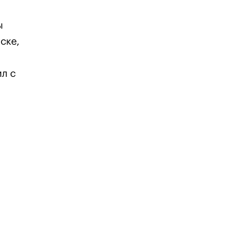
ы
ске,
л с