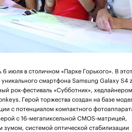
 6 июля в столичном «Парке Горького». В это
ю уникального смартфона Samsung Galaxy S4
ый рок-фестиваль «Субботник», хедлайнеро
onkeys. Герой торжества создан на базе моде
нкции с потенциалом компактного фотоаппарат
мерой с 16-мегапиксельной CMOS-матрицей,
м зумом, системой оптической стабилизации