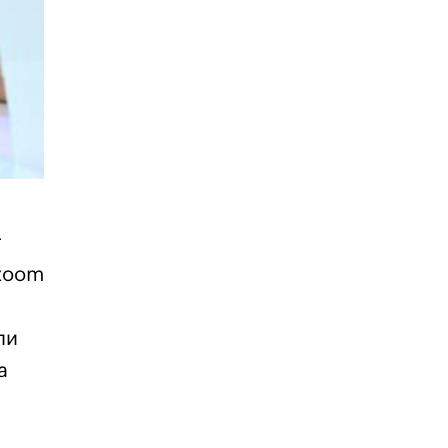
т
 zoom
м
ли
а