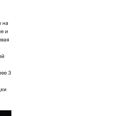
 на
е и
ивая
ей
лее 3
дки