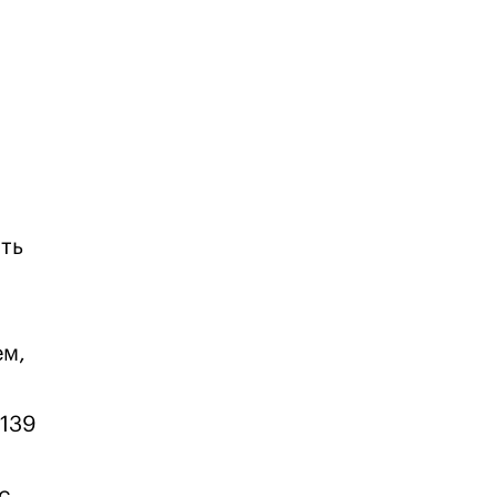
ть
ем,
 139
с