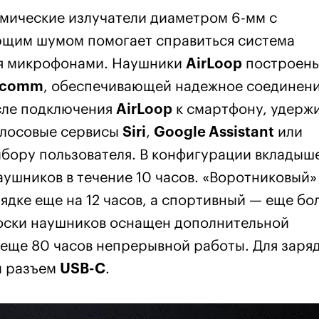
мические излучатели диаметром 6-мм с
щим шумом помогает справиться система
я микрофонами. Наушники
AirLoop
построены
lcomm
, обеспечивающей надежное соединени
сле подключения
AirLoop
к смартфону, удерж
олосовые сервисы
Siri
,
Google Assistant
или
бору пользователя. В конфигурации вкладыш
аушников в течение 10 часов. «Воротниковый»
ядке еще на 12 часов, а спортивный — еще бо
носки наушников оснащен дополнительной
еще 80 часов непрерывной работы. Для заря
й разъем
USB-C
.