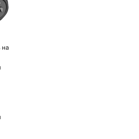
 на
и
и