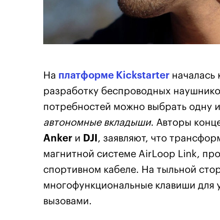
На
платформе Kickstarter
началась 
разработку беспроводных наушник
потребностей можно выбрать одну 
автономные вкладыши
. Авторы кон
Anker
и
DJI
, заявляют, что трансфо
магнитной системе AirLoop Link, п
спортивном кабеле. На тыльной сто
многофункциональные клавиши для 
вызовами.