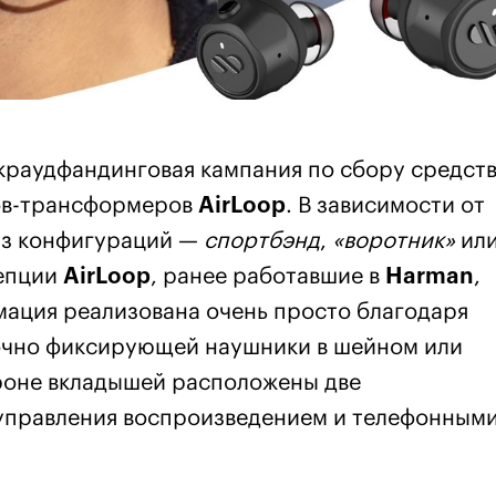
краудфандинговая кампания по сбору средств
ов-трансформеров
AirLoop
. В зависимости от
из конфигураций —
спортбэнд
,
«воротник»
ил
цепции
AirLoop
, ранее работавшие в
Harman
,
рмация реализована очень просто благодаря
рочно фиксирующей наушники в шейном или
роне вкладышей расположены две
управления воспроизведением и телефонным