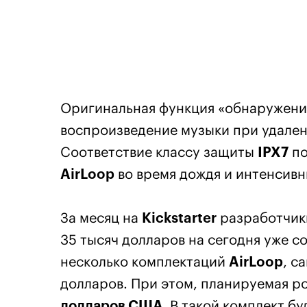
Оригинальная функция «обнаружения
воспроизведение музыки при удален
Соответствие классу защиты
IPX7
по
AirLoop
во время дождя и интенсивн
За месяц на
Kickstarter
разработчики
35 тысяч долларов на сегодня уже 
несколько комплектаций
AirLoop
, с
долларов. При этом, планируемая р
долларов США
. В такой комплект б