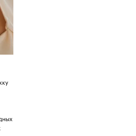
жку
адных
х