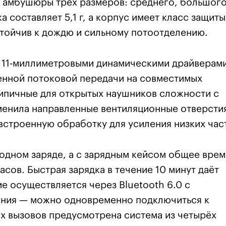
т амбушюры трёх размеров: среднего, большого
 составляет 5,1 г, а корпус имеет класс защиты
стойчив к дождю и сильному потоотделению.
 11‑миллиметровыми динамическими драйверами
енной потоковой передачи на совместимых
типичные для открытых наушников сложности с
менила направленные вентиляционные отверсти
 встроенную обработку для усиления низких час
 одном заряде, а с зарядным кейсом общее врем
сов. Быстрая зарядка в течение 10 минут даёт
е осуществляется через Bluetooth 6.0 с
ния — можно одновременно подключиться к
х вызовов предусмотрена система из четырёх