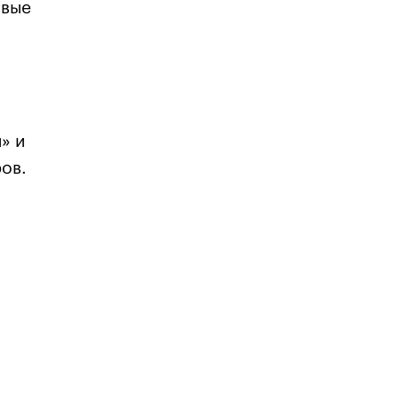
овые
» и
ов.