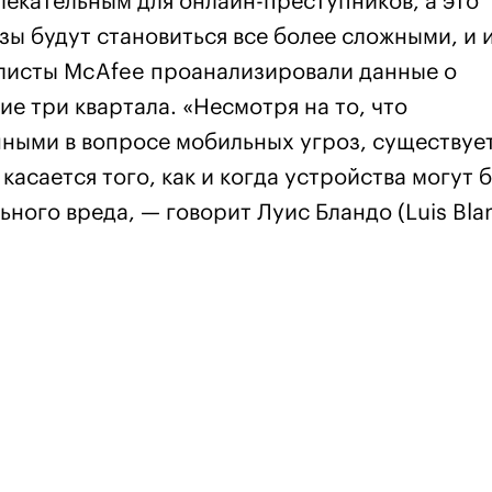
лекательным для онлайн-преступников, а это
зы будут становиться все более сложными, и 
алисты McAfee проанализировали данные о
е три квартала. «Несмотря на то, что
нными в вопросе мобильных угроз, существуе
касается того, как и когда устройства могут 
ного вреда, — говорит Луис Бландо (Luis Bla