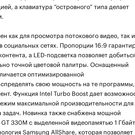
ей, а клавиатура “островного” типа делает
м.
ен как для просмотра потокового видео, так и
в социальных сетях. Пропорции 16:9 гаранти
онтента, а LED-подсветка позволяет добитьс
льно точной цветовой палитры. Оснащенный
отличается оптимизированной
спределять свою мощность на те программы,
нт. Функция Intel Turbo Boost дает возможно
режим максимальной производительности для
 задач. Новинка также снабжена мощной
 GT 330M c выделенной видеопамятью 1 Гбайт
ология Samsung AllShare, которая позволяет