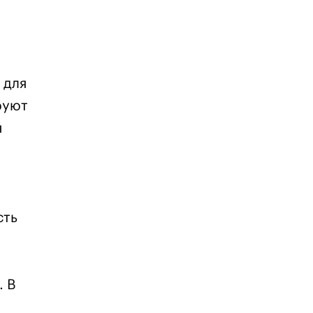
 для
руют
я
сть
. В