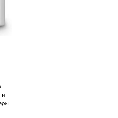
а
 и
меры