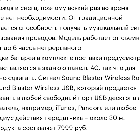
ждя и снега, поэтому всякий раз во время
е нет необходимости. От традиционной
чается способность получать музыкальный си
зования проводов. Модель работает от съемн
т до 6 часов непрерывного
дки батареи в комплекте поставки предусмот
вставляется в заднюю панель АС, так что для
о сдвигать. Сигнал Sound Blaster Wireless R
und Blaster Wireless USB, который продается
тавить в любой свободный порт USB десктопа 
атель, например, iTunes, Pandora или любое
иус действия передатчика – около 30 м.
одукта составляет
7999
руб
.