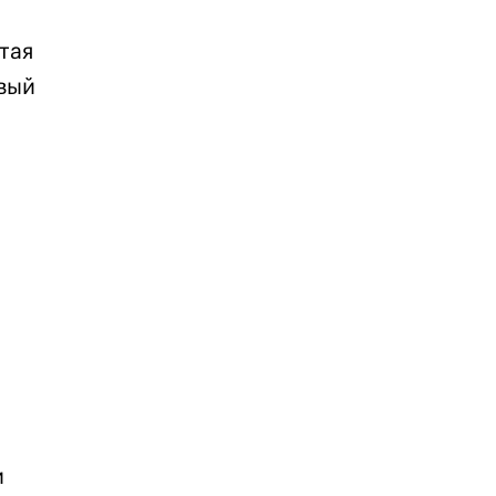
тая
вый
м
и