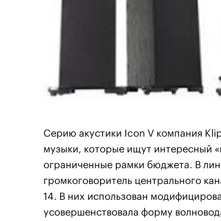
Серию акустики Icon V компания Kli
музыки, которые ищут интересный «п
ограниченные рамки бюджета. В лин
громкоговоритель центрального кан
14. В них использован модифицирова
усовершенствовала форму волновода