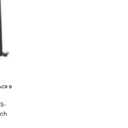
ся в
S-
sch