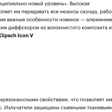
ципиально новый уровень». Высокая
оляет им передавать все нюансы саунда, рабо
гие важные особенности новинок — алюминие
гким диффузором из волокнистого композита и
Klipsch Icon V
ирезонансными свойствами, что позволяет и
ас. Излучатели зашищены съемными тканевым