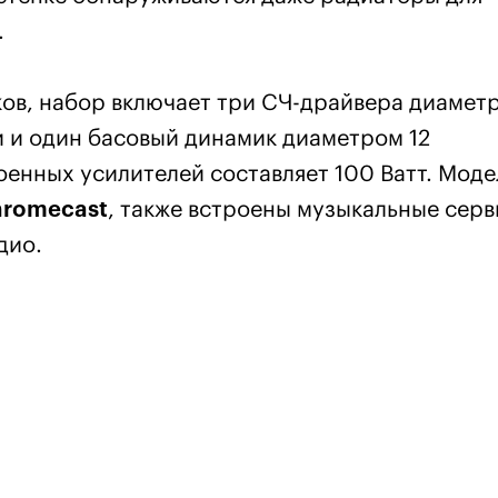
.
ков, набор включает три СЧ-драйвера диамет
ми и один басовый динамик диаметром 12
енных усилителей составляет 100 Ватт. Моде
hromecast
, также встроены музыкальные сер
дио.