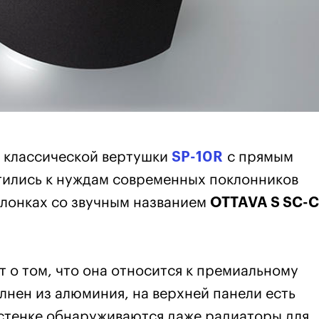
й классической вертушки
SP-10
R
с прямым
тились к нуждам современных поклонников
олонках со звучным названием
OTTAVA S SC-
 о том, что она относится к премиальному
лнен из алюминия, на верхней панели есть
 стенке обнаруживаются даже радиаторы для