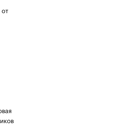
 от
овая
миков