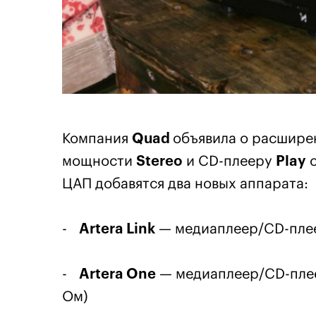
Компания
Quad
объявила о расшире
мощности
Stereo
и CD-плееру
Play
с
ЦАП добавятся два новых аппарата:
-
Artera Link
— медиаплеер/CD-пле
-
Artera One
— медиаплеер/CD-плеер
Ом)