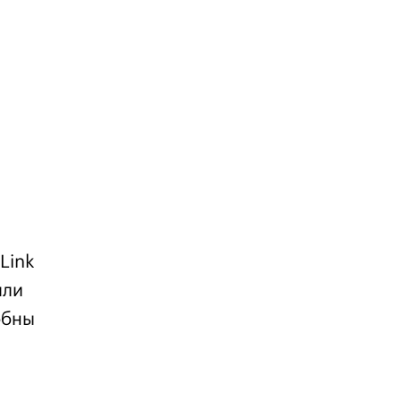
Link
или
обны