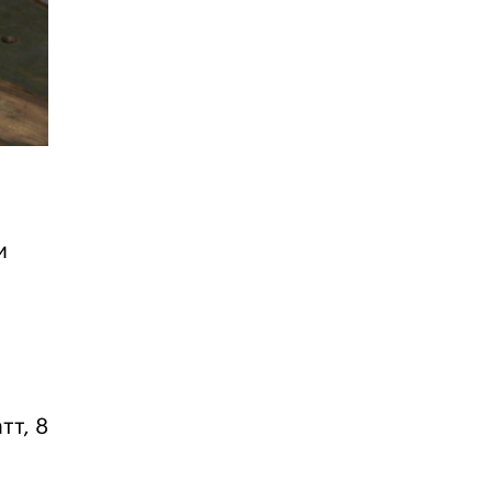
и
тт, 8