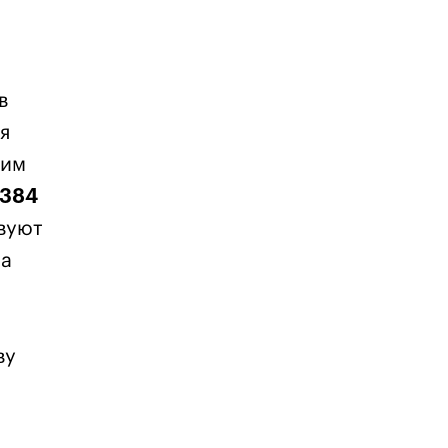
в
я
ним
/384
твуют
на
ву