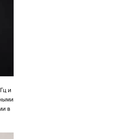
Гц и
чными
ми в