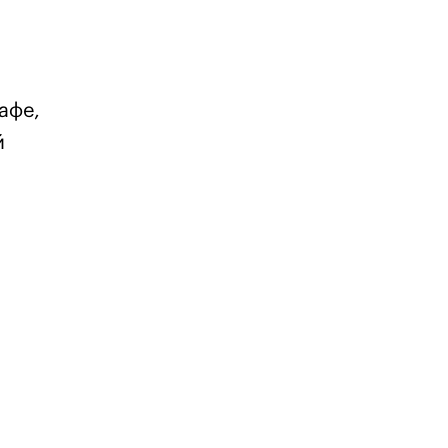
афе,
й