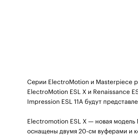
Серии ElectroMotion и Masterpiece 
ElectroMotion ESL X и Renaissance E
Impression ESL 11A будут представл
Electromotion ESL X — новая модель 
оснащены двумя 20-см вуферами и к