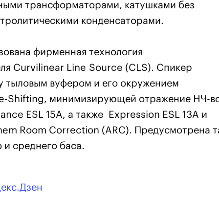
ьными трансформаторами, катушками без
ктролитическими конденсаторами.
изована фирменная технология
я Curvilinear Line Source (CLS). Спикер
у тыловым вуфером и его окружением
e-Shifting, минимизирующей отражение НЧ-в
sance ESL 15A, а также Expression ESL 13A и
them Room Correction (ARC). Предусмотрена 
 и среднего баса.
декс.Дзен