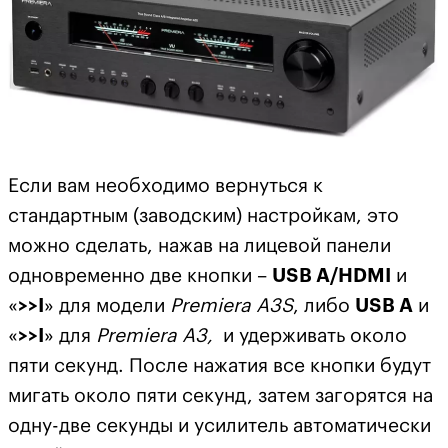
Если вам необходимо вернуться к
стандартным (заводским) настройкам, это
можно сделать, нажав на лицевой панели
одновременно две кнопки –
USB A/HDMI
и
«
>>
I
» для модели
Premiera
A3
S
, либо
USB A
и
«
>>
I
» для
Premiera
A3,
и удерживать около
пяти секунд. После нажатия все кнопки будут
мигать около пяти секунд, затем загорятся на
одну-две секунды и усилитель автоматически