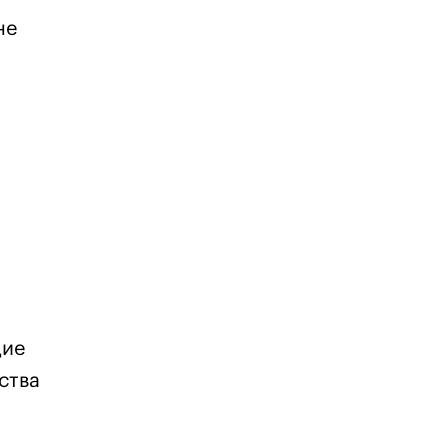
не
щие
ства