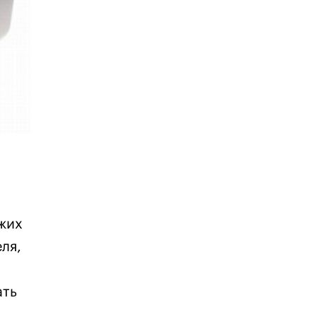
жих
ля,
ать