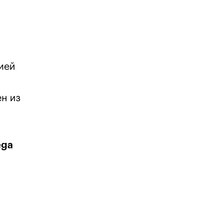
ией
н из
ega