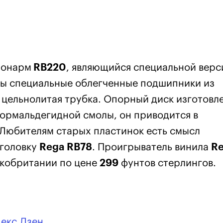
тонарм
RB220
, являющийся специальной верс
ны специальные облегченные подшипники из
 цельнолитая трубка. Опорный диск изготовле
ормальдегидной смолы, он приводится в
 Любителям старых пластинок есть смысл
-головку
Rega RB78
. Проигрыватель винила
R
икобритании по цене
299
фунтов стерлингов.
декс.Дзен