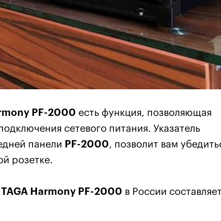
rmony PF-2000
есть функция, позволяющая
подключения сетевого питания. Указатель
едней панели
PF-2000
, позволит вам убедить
ой розетке.
я
TAGA Harmony PF-2000
в России составляе