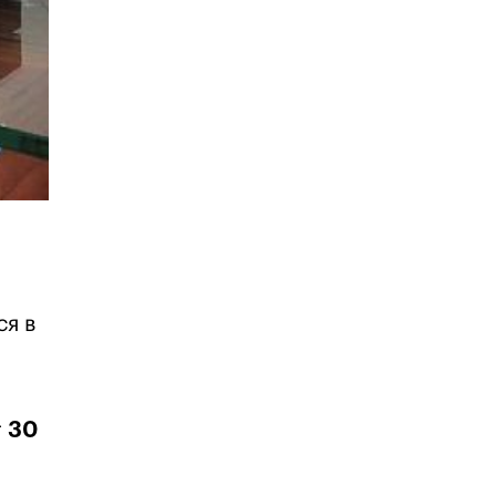
ся в
т
30