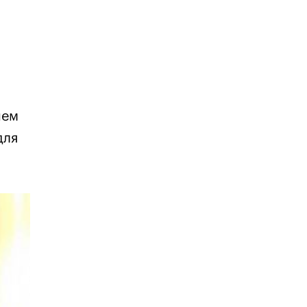
нем
для