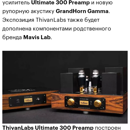
усилитель
Ultimate
300
Preamp
и новую
рупорную акустику
GrandHorn
Gamma
.
Экспозиция ThivanLabs также будет
дополнена компонентами родственного
бренда
Mavis
Lab
.
ThivanLabs
Ultimate
300
Preamp
построен