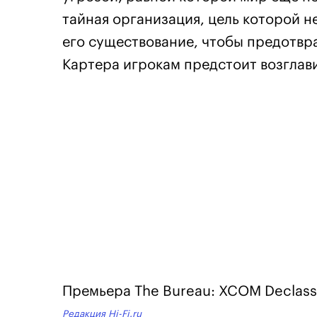
тайная организация, цель которой не
его существование, чтобы предотвра
Картера игрокам предстоит возглави
Премьера The Bureau: XCOM Declassi
Редакция Hi-Fi.ru