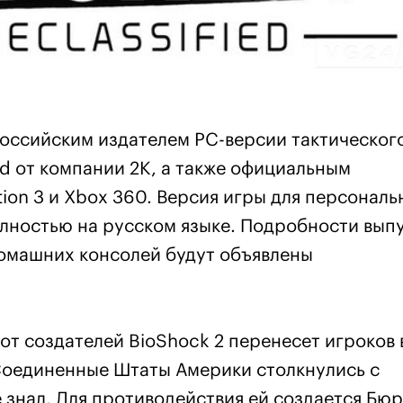
оссийским издателем РС-версии тактическог
d от компании 2K, а также официальным
ion 3 и Xbox 360. Версия игры для персональ
лностью на русском языке. Подробности вып
домашних консолей будут объявлены
 от создателей BioShock 2 перенесет игроков 
 Соединенные Штаты Америки столкнулись с
 знал. Для противодействия ей создается Бюр