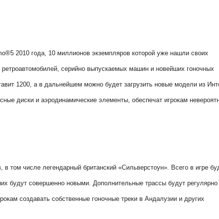
mo®5 2010 года, 10 миллионов экземпляров которой уже нашли своих
яд ретроавтомобилей, серийно выпускаемых машин и новейших гоночных
авит 1200, а в дальнейшем можно будет загрузить новые модели из Инт
есные диски и аэродинамические элементы, обеспечат игрокам невероят
, в том числе легендарный британский «Сильверстоун». Всего в игре бу
з них будут совершенно новыми. Дополнительные трассы будут регулярно
грокам создавать собственные гоночные треки в Андалузии и других