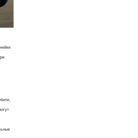
инейке
ори
обили,
могут
льные