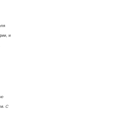
еля
рии, и
ию
в. С