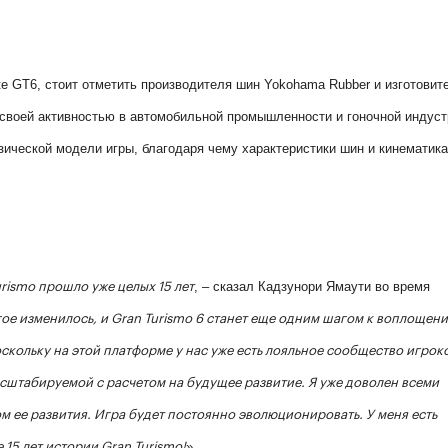
ке GT6, стоит отметить производителя шин Yokohama Rubber и изготовит
 своей активностью в автомобильной промышленности и гоночной индуст
зической модели игры, благодаря чему характеристики шин и кинематика
, – сказал Кадзунори Ямаути во время
urismo прошло уже целых 15 лет
гое изменилось, и Gran Turismo 6 станет еще одним шагом к воплощен
оскольку на этой платформе у нас уже есть лояльное сообщество игроко
асштабируемой с расчетом на будущее развитие. Я уже доволен всеми
м ее развития. Игра будет постоянно эволюционировать. У меня есть
»
15 лет истории Gran Turismo!