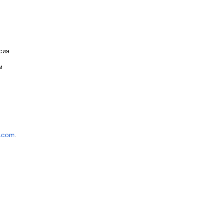
сия
м
.
o.com