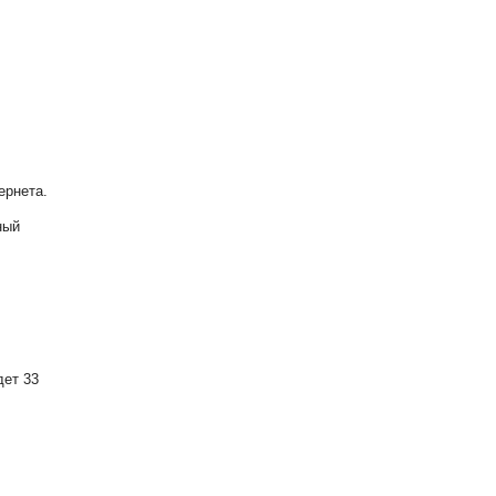
ернета.
ный
дет 33