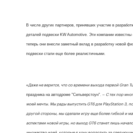
В числе других партнеров, принявших участие в разработ
деталей подвески KW Automotive. Эти компании известны
теперь они внесли заметный вклад в разработку новой фи
подвески стали еще более реалистичными.
«
Даже не верится, что со времени выхода первой Gran T
праздника на автодроме "Сильверстоун". –
С тех пор мно
моей мечты. Мы рады выпустить GT6 для PlayStation 3, п
другой стороны, мы сделали игру еще более гибкой и м
аспектами новой игры, но выход GT6 станет лишь начало
множество идей, которые я хочу воплотить за следующие 