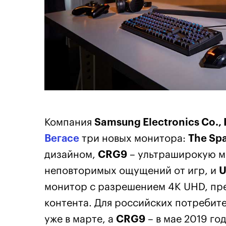
Компания
Samsung Electronics Co., 
Вегасе
три новых монитора:
The Sp
дизайном,
CRG9
– ультраширокую м
неповторимых ощущений от игр, и
U
монитор с разрешением 4K UHD, пр
контента. Для российских потребит
уже в марте, а
CRG9
– в мае 2019 год