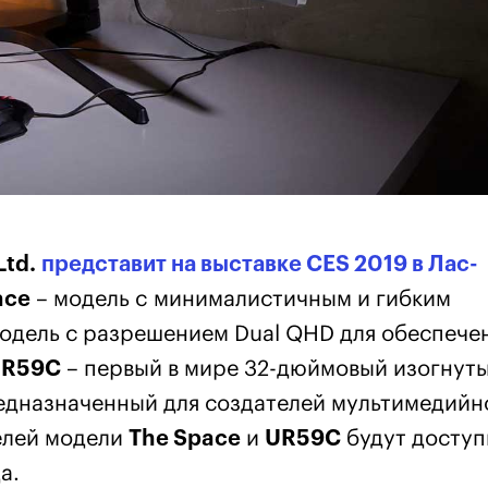
Ltd.
представит на выставке CES 2019 в Лас-
ace
– модель c минималистичным и гибким
одель с разрешением Dual QHD для обеспече
R59C
– первый в мире 32-дюймовый изогнут
едназначенный для создателей мультимедийн
елей модели
The Space
и
UR59C
будут досту
а.