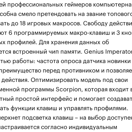
тей профессиональных геймеров компьютерна
особна смело претендовать на звание топовог
вать до 18 игровых макросов. Свободу действи
ают 6 программируемых макро-клавиш и 3 кно
х профилей. Для хранения данных об
тся встроенный чип памяти. Genius Imperator
тью работы: частота опроса датчика новинки
е преимущество перед противником и позволяе
 действия. Оптимизировать модель под свои
енной программы Scorpion, которая входит 
ятный простой интерфейс и помогает создават
ать функции клавиш и управлять профилями.
ркнет подсветка клавиш – на выбор доступе
 настраивается согласно индивидуальным