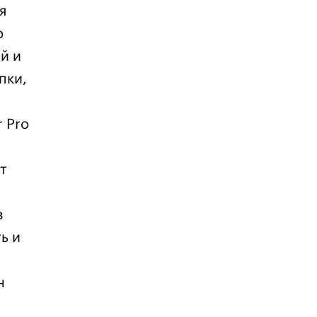
я
о
й и
пки,
 Pro
т
в
ь и
н