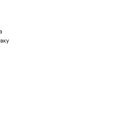
а
вку