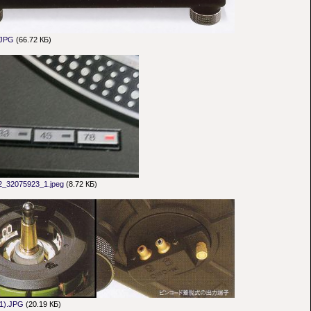
.JPG
(66.72 КБ)
2_32075923_1.jpeg
(8.72 КБ)
1).JPG
(20.19 КБ)