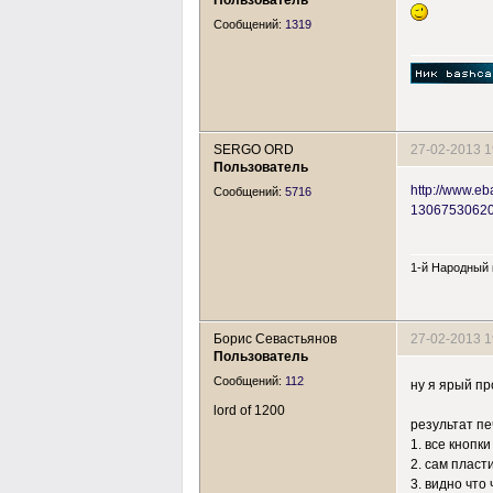
Сообщений:
1319
SERGO ORD
27-02-2013 1
Пользователь
http://www.e
Сообщений:
5716
13067530620
1-й Народный
Борис Севастьянов
27-02-2013 1
Пользователь
Сообщений:
112
ну я ярый пр
lord of 1200
результат п
1. все кнопк
2. сам пласт
3. видно что ч