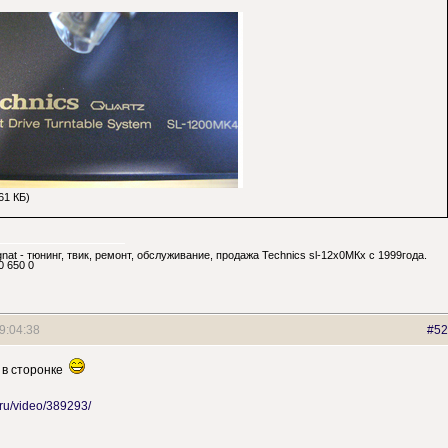
61 КБ)
nat - тюнинг, твик, ремонт, обслуживание, продажа Technics sl-12х0МКх с 1999года.
0 650 0
9:04:38
#52
 в сторонке
.ru/video/389293/