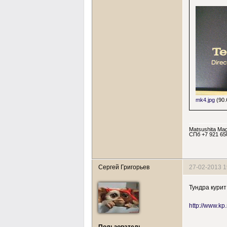
mk4.jpg
(90.
Matsushita Mag
СПб +7 921 65
Сергей Григорьев
27-02-2013 1
Тундра курит
http://www.kp
Пользователь