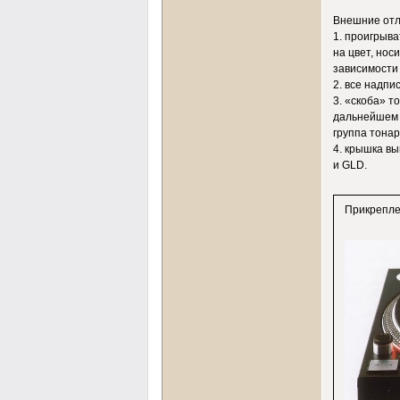
Внешние отл
1. проигрыва
на цвет, нос
зависимости 
2. все надпи
3. «скоба» т
дальнейшем т
группа тонар
4. крышка вы
и GLD.
Прикрепл