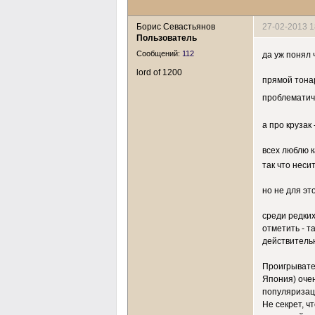
Борис Севастьянов
27-02-2013 1
Пользователь
Сообщений:
112
да уж понял 
lord of 1200
прямой тона
проблемати
а про крузак 
всех люблю к
так что нес
но не для это
среди редких
отметить - т
действительн
Проигрывател
Япония) оче
популяризац
Не секрет, ч