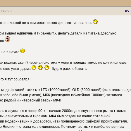
8:42:29
#51
что палочкой не в том месте поковырял, вот и началось
рм вышел единичным тиражем т.к. делать детали из титана довольно
чно
- не я начал
ак родных уже :{} нервная система у меня в порядке, юмор не кончился еще,
ите еще ушат дэрма
будем расхлебывать..
го я тут собрался!
 модификаций таких как LTD (10000копий), GLD (3000 копий) (золотишко надо
ак себе, оба были у меня), МК6 (последняя юбилейная 1000шт.) затаился
о редкий и интересный зверь - МК4!
ь выпускался в конце 90-х – начале 2000го для внутреннего рынка (только
нь незначительным тиражом. МК4 был создан на волне тотальной
ии модернизации и доработок, итак полноценного, хай-фай проигрывателя.
то Япония – страна коллекционеров. По числу частных и наиболее ценных