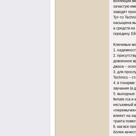
коллекций в
зачастую име
заводят про
Тут-то Techn
насыщена выс
а средств на
середину. Ей
Ключевые мо
1. надежност
2. присутств
довоенное вр
джаза – осно
3. для прос
Technics – 
4. в тонарме
звучания (в 
5. выходные
female rca и
несъемный в
«перемычек»
влияет на ха
тракта помог
6. как все п
более качест