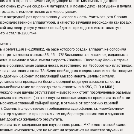
инила эта страна занимает лидирующее место. Меломаны и ди-джеи
ют очень крупные собрания материала, и помимо двух «вертушек» и пульта,
игрыватель исключительно для «прослушки».
ics в очередной раз проявил свою универсальность. Учитывая, что Япония
ококачественной аппаратурой, и качество звучания необходимо как воздух,
 хай-энд «вертушку» у многих не найдется, приходится искать золотую
-то и стал sl-1200mk4.
менты:
ь и репутация sl-1200mk2, на базе которого создан аппарат, не оспорима
ует третья кнопка в связке 33, 45 – 78! Большинство пластинок, изданных в
емя, и немного в 50-е, имели скорость 78об\мин. Поскольку Япония страна
вные оригинальные записи лежат, естественно, на 78оборотных пластинках.
лушивания пластинок на 78об\мин необходима специальная игла. На тонарме
стандартный байонет, позволяющий быстро менять шеллы с иглами.
 установлены провода из бескислородной меди для высокого качества
дальнейшем такие же провода стали ставить на MK5G, GLD и МК6 )
 межблочные шнуры отсутствуют – вместо них стоят позолоченные разъемы
 клемма заземления (на всех внутри-японских моделях проигрывателей стоит
ысококачественный хай-фай шнур, в отличие от экспортных кабелей
). Сменный шнур отвечает требованиям аудиофилов, т.к. «межблочник»
рактер звучания, и при правильном подборе звукоснимателя и звукового
ает добиться желаемого результата.
роигрыватели, созданные для внутреннего рынка, МК4 имеет в своей схеме
венные компоненты, что не может ни отразиться на качестве звучания!