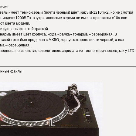
ичия:
тель имеет темно-серый (почти черный) цвет, как у sl-1210mk2, но не смотря
ит индекс 1200!! Т.к. внутри-японские версии не имеют приставки «10» вне
от цвета модели.
си сделаны золотой краской
онарма имеет цвет корпуса, когда «рамка» тонарма – серебряная. В
акой трюк был проделан с MK5G, корпус которого почти черный, а вся
ма – серебряная.
полнена не из светло-фиолетового акрила, а из темно-коричневого, как у LTD
енные файлы