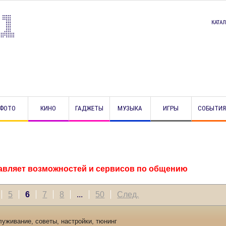
КАТА
ФОТО
КИНО
ГАДЖЕТЫ
МУЗЫКА
ИГРЫ
СОБЫТИЯ
ставляет возможностей и сервисов по общению
5
6
7
8
...
50
След.
луживание, советы, настройки, тюнинг