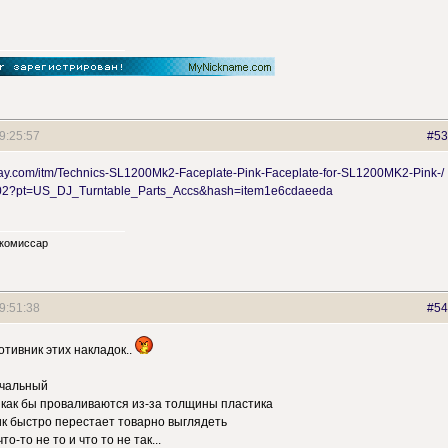
9:25:57
#53
bay.com/itm/Technics-SL1200Mk2-Faceplate-Pink-Faceplate-for-SL1200MK2-Pink-/
2?pt=US_DJ_Turntable_Parts_Accs&hash=item1e6cdaeeda
 комиссар
9:51:38
#54
отивник этих накладок..
ечальный
и как бы проваливаются из-за толщины пластика
ик быстро перестает товарно выглядеть
то-то не то и что то не так...