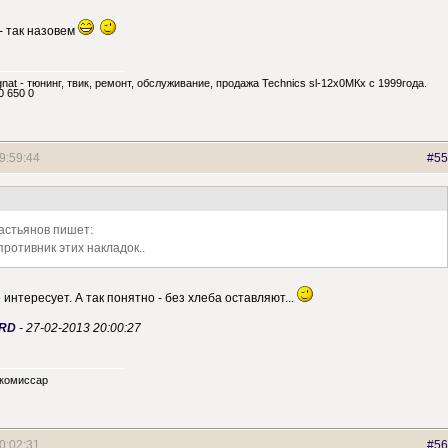
- так назовем
nat - тюнинг, твик, ремонт, обслуживание, продажа Technics sl-12х0МКх с 1999года.
0 650 0
9:59:44
#55
астьянов пишет:
противник этих накладок..
е интересует. А так понятно - без хлеба оставляют...
RD
-
27-02-2013 20:00:27
 комиссар
0:02:31
#56