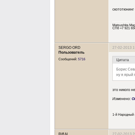
скототюнинг 
Matsushita Mag
СПб +7 921 65
SERGO ORD
27-02-2013 1
Пользователь
Сообщений:
5716
Цитата
Борис Сев
ну я ярый 
это никого н
Изменено:
O
1-й Народный
Riff Al
27-02-2013 2