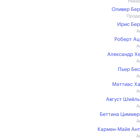
Режи
Оливер Бе
Прод
Ирис Бе
А
Роберт А
А
Александр Х
А
Пьер Бе
А
Маттиас Х
А
Август Шмёл
А
Беттина Цимме
А
Кармен-Майя Ан
А