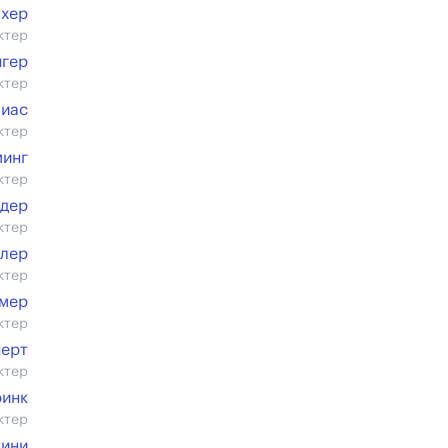
ахер
ктер
нгер
ктер
лиас
ктер
минг
ктер
рдер
ктер
елер
ктер
ймер
ктер
нерт
ктер
ринк
ктер
тини