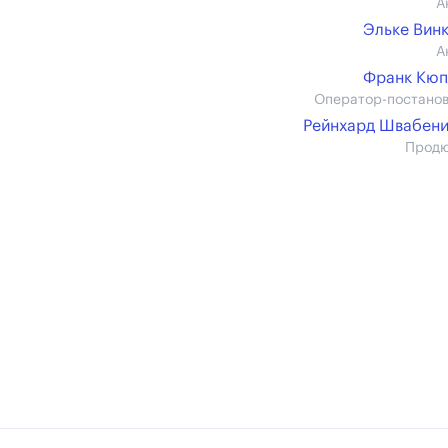
А
Эльке Вин
А
Франк Кюп
Оператор-постано
Рейнхард Швабен
Прод