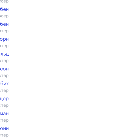
ссер
рбен
юсер
рбен
ктер
цорн
ктер
ельд
ктер
ссон
ктер
абих
ктер
ьцер
ктер
рман
ктер
тони
ктер