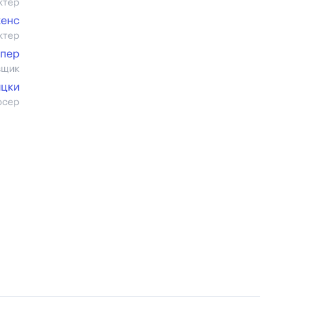
ктер
кенс
ктер
пер
вщик
ицки
юсер