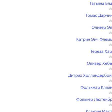
Татьяна Бл
А
Томас Дарчи
А
Оливер Э
А
Катрин Эйч Флем
А
Тереза Ха
А
Оливер Хеб
А
Дитрих Холлиндербо
А
Фолькмар Кляй
А
Фолькер Лехтенб
А
Клаудия Мар