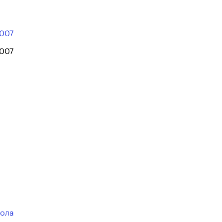
007
2007
Рола