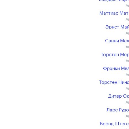
А
Маттиас Мат
А
Эрнст Ма
А
Санни Ме
А
Торстен Ме
А
Фрэнки Мв
А
Торстен Нин
А
Дитер О
А
Ларс Руд
А
Бернд Штег