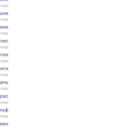
ктер
шке
ктер
йнке
ктер
ллес
ктер
ртен
ктер
анги
ктер
дель
ктер
крас
ктер
ольф
ктер
еман