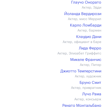
Глаучо Онорато
Актер, Эдди
Йоланда Вердирози
Актер, мисс Меррил
Карло Ломбарди
Актер, бармен
Клаудио Дани
Актер, официант в баре
Лида Ферро
Актер, Элизабет Гриффитс
Микеле Франчис
Актер, Питер
Джиотто Темперстини
Актер, художник
Бруно Смит
Актер, привратник
Лучо Рама
Актер, консьерж
Ренато Монтальбано