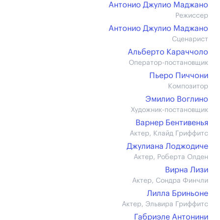
Антонио Джулио Маджано
Режиссер
Антонио Джулио Маджано
Сценарист
Альберто Караччоло
Оператор-постановщик
Пьеро Пиччони
Композитор
Эмилио Воглино
Художник-постановщик
Варнер Бентивенья
Актер, Клайд Гриффитс
Джулиана Лоджодиче
Актер, Роберта Олден
Вирна Лизи
Актер, Сондра Финчли
Лилла Бриньоне
Актер, Эльвира Гриффитс
Габриэле Антонини