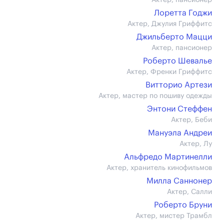
Актер, пансионер
Лоретта Годжи
Актер, Джулия Гриффитс
Джильберто Мацци
Актер, пансионер
Роберто Шевалье
Актер, Френки Гриффитс
Витторио Артези
Актер, мастер по пошиву одежды
Энтони Стеффен
Актер, Беби
Мануэла Андреи
Актер, Лу
Альфредо Мартинелли
Актер, хранитель кинофильмов
Милла Саннонер
Актер, Салли
Роберто Бруни
Актер, мистер Трамбл