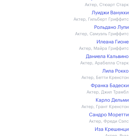
Актер, Стюарт Старк
Луиджи Ванукки
Актер, Гильберт Гриффитс
Рольдано Лупи
Актер, Самуэль Гриффитс
Илеана Гионе
Актер, Майра Гриффитс
Даниела Кальвино
Актер, Арабелла Старк
Лила Рокко
Актер, Бетти Кренстон
Франка Бадески
Актер, Джил Трамбл
Карло Дельми
Актер, Грант Кренстон
Сандро Моретти
Актер, Фреди Сэлс
Иза Крешенци