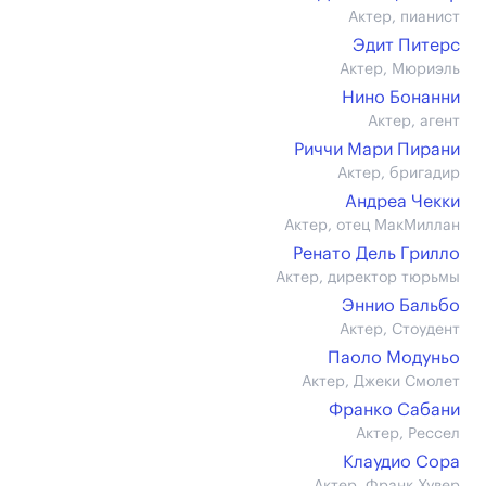
Актер, пианист
Эдит Питерс
Актер, Мюриэль
Нино Бонанни
Актер, агент
Риччи Мари Пирани
Актер, бригадир
Андреа Чекки
Актер, отец МакМиллан
Ренато Дель Грилло
Актер, директор тюрьмы
Эннио Бальбо
Актер, Стоудент
Паоло Модуньо
Актер, Джеки Смолет
Франко Сабани
Актер, Рессел
Клаудио Сора