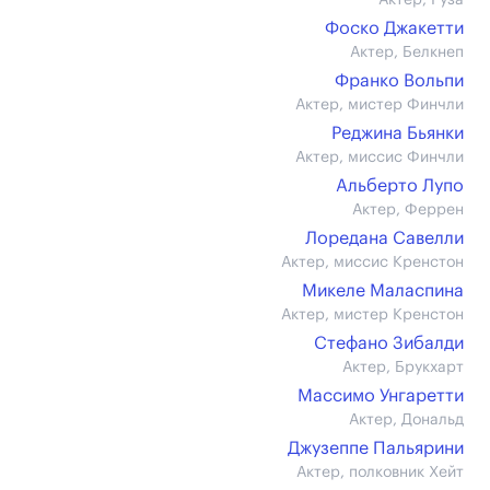
Актер, Руза
Фоско Джакетти
Актер, Белкнеп
Франко Вольпи
Актер, мистер Финчли
Реджина Бьянки
Актер, миссис Финчли
Альберто Лупо
Актер, Феррен
Лоредана Савелли
Актер, миссис Кренстон
Микеле Маласпина
Актер, мистер Кренстон
Стефано Зибалди
Актер, Брукхарт
Массимо Унгаретти
Актер, Дональд
Джузеппе Пальярини
Актер, полковник Хейт