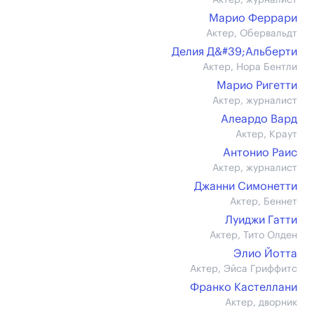
Актер, журналист
Марио Феррари
Актер, Обервальдт
Делия Д&#39;Альберти
Актер, Нора Бентли
Марио Ригетти
Актер, журналист
Алеардо Вард
Актер, Краут
Антонио Раис
Актер, журналист
Джанни Симонетти
Актер, Беннет
Луиджи Гатти
Актер, Тито Олден
Элио Йотта
Актер, Эйса Гриффитс
Франко Кастеллани
Актер, дворник