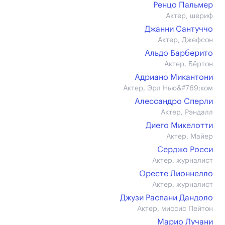
Ренцо Пальмер
Актер, шериф
Джанни Сантуччо
Актер, Джефсон
Альдо Барберито
Актер, Бёртон
Адриано Микантони
Актер, Эрл Нью&#769;ком
Алессандро Сперли
Актер, Рэндалл
Диего Микелотти
Актер, Майер
Серджо Росси
Актер, журналист
Оресте Лионнелло
Актер, журналист
Джузи Распани Дандоло
Актер, миссис Пейтон
Марио Лучани