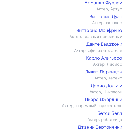
Армандо Фурлаи
Актер, Артур
Витторио Дузе
Актер, канцлер
Витторио Манфрино
Актер, главный присяжный
Данте Бьяджони
Актер, официант в отеле
Карло Алигьеро
Актер, Лисмор
Ливио Лоренцон
Актер, Теренс
Дарио Дольчи
Актер, Николсон
Пьеро Джерлини
Актер, тюремный надзиратель
Бетси Белл
Актер, работница
Джанни Бертончини