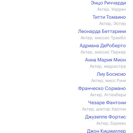
Энцо Риччарди
Актер, Уоррен
Титти Томаино
Актер, Эстер
Леонарда Беттарини
Актер, миссис Трамбл
Адриана ДеРоберто
Актер, миссис Паркер
Анна Мария Мион
Актер, медсестра
Лиу Босисио
Актер, мисс Руни
Франческо Сормано
Актер, Аттенбери
Чезаре Фантони
Актер, доктор Хартни
Джузеппе Фортис
Актер, бармен
Джон Кицмиллер