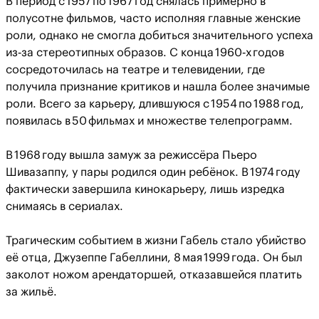
В период с 1957 по 1967 год снялась примерно в
полусотне фильмов, часто исполняя главные женские
роли, однако не смогла добиться значительного успеха
из‑за стереотипных образов. С конца 1960‑х годов
сосредоточилась на театре и телевидении, где
получила признание критиков и нашла более значимые
роли. Всего за карьеру, длившуюся с 1954 по 1988 год,
появилась в 50 фильмах и множестве телепрограмм.
В 1968 году вышла замуж за режиссёра Пьеро
Шивазаппу, у пары родился один ребёнок. В 1974 году
фактически завершила кинокарьеру, лишь изредка
снимаясь в сериалах.
Трагическим событием в жизни Габель стало убийство
её отца, Джузеппе Габеллини, 8 мая 1999 года. Он был
заколот ножом арендаторшей, отказавшейся платить
за жильё.