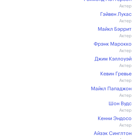
Актер
Гэйвен Лукас
Актер
Майкл Бэррит
Актер
Фрэнк Марокко
Актер
Джим Кэллоуэй
Актер
Кевин Гревье
Актер
Майкл Пападжон
Актер
Шон Вудс
Актер
Кенни Эндосо
Актер
Айзэк Синглтон