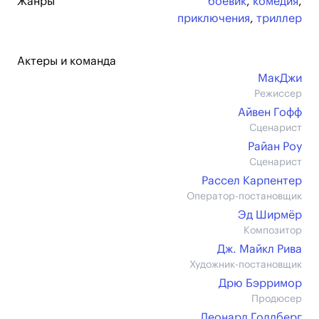
Жанры
боевик
,
комедия
,
приключения
,
триллер
Актеры и команда
МакДжи
Режиссер
Айвен Гофф
Сценарист
Райан Роу
Сценарист
Рассел Карпентер
Оператор-постановщик
Эд Ширмёр
Композитор
Дж. Майкл Рива
Художник-постановщик
Дрю Бэрримор
Продюсер
Леонард Голдберг