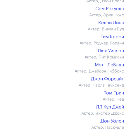
Актер, Джон Босли
Сэм Рокуэлл
Актер, Эрик Нокс
Келли Линч
Актер, Вивиан Вуд
Тим Карри
Актер, Роджер Корвин
Люк Уилсон
Актер, Пит Комиски
Мэтт ЛеБлан
Актер, Джейсон Гиббонс
Джон Форсайт
Актер, Чарлз Таунсенд
Том Грин
Актер, Чед
ЛЛ Кул Джей
Актер, мистер Джонс
Шон Уолен
Актер, Паскуале