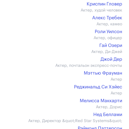
Криспин Гловер
Актер, худой человек
Алекс Требек
Актер, камео
Роли Уилсон
Актер, офицер
Гай Озери
Актер, Ди-Джей
Джой Дер
Актер, почтальон экспресс-почты
Мэттью Фрауман
Актер
Реджинальд Си Хэйес
Актер
Мелисса Маккарти
Актер, Дорис
Нед Беллами
Актер, Директор &quot;Red Star Systems&quot;
Рэймонд Паттерсон