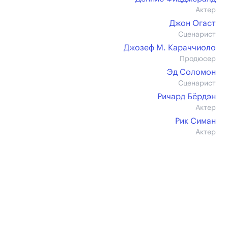
Актер
Джон Огаст
Сценарист
Джозеф М. Караччиоло
Продюсер
Эд Соломон
Сценарист
Ричард Бёрдэн
Актер
Рик Симан
Актер