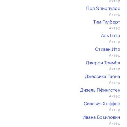
Актер
Пол Элиопулос
Актер
Тим Гилберт
Актер
Аль Гото
Актер
Стивен Ито
Актер
Джерри Тримбл
Актер
Джессика Гаона
Актер
Дизель Пфингстен
Актер
Сильвия Хоффер
Актер
Ивана Бозилович
Актер