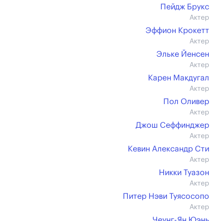
Пейдж Брукс
Актер
Эффион Крокетт
Актер
Эльке Йенсен
Актер
Карен Макдугал
Актер
Пол Оливер
Актер
Джош Сеффинджер
Актер
Кевин Александр Сти
Актер
Никки Туазон
Актер
Питер Нэви Туясосопо
Актер
Чеунг-Ян Юэнь