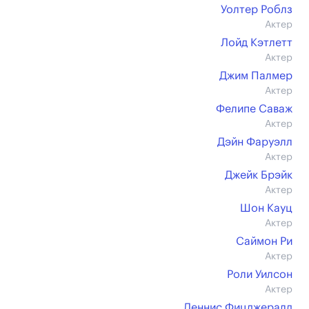
Уолтер Роблз
Актер
Лойд Кэтлетт
Актер
Джим Палмер
Актер
Фелипе Саваж
Актер
Дэйн Фаруэлл
Актер
Джейк Брэйк
Актер
Шон Кауц
Актер
Саймон Ри
Актер
Роли Уилсон
Актер
Деннис Фицджералд