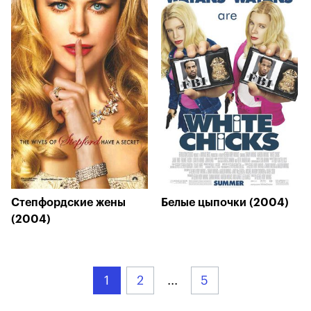
Степфордские жены
Белые цыпочки (2004)
(2004)
1
2
...
5