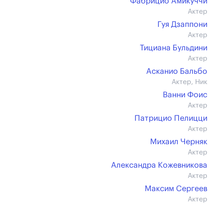
Фабрицио Амикуччи
Актер
Гуя Дзаппони
Актер
Тициана Бульдини
Актер
Асканио Бальбо
Актер, Ник
Ванни Фоис
Актер
Патрицио Пелицци
Актер
Михаил Черняк
Актер
Александра Кожевникова
Актер
Максим Сергеев
Актер