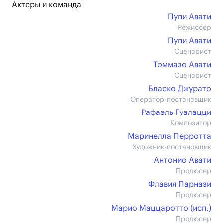
Актеры и команда
Пупи Авати
Режиссер
Пупи Авати
Сценарист
Томмазо Авати
Сценарист
Бласко Джурато
Оператор-постановщик
Рафаэль Гуалацци
Композитор
Маринелла Перротта
Художник-постановщик
Антонио Авати
Продюсер
Флавия Парнази
Продюсер
Марио Маццаротто (иcп.)
Продюсер