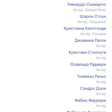
Риккардо Скамарчо
Актер, Давиде Бьяс
Шэрон Стоун
Актер, Людовика
Кристиана Капотонди
Актер, Сильвия
Джованна Ралли
Актер
Кристиан Стеллути
Актер
Освальдо Руджери
Актер
Томмазо Раньо
Актер
Сандро Дори
Актер
Фабио Феррари
Актер