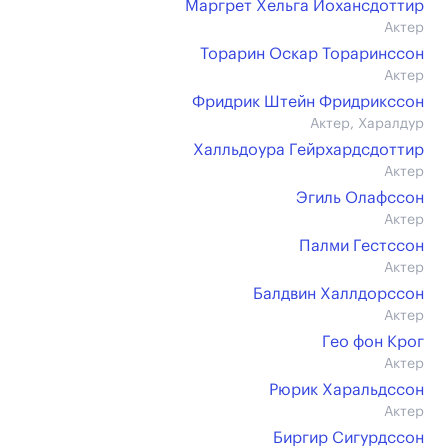
Маргрет Хельга Йохансдоттир
Актер
Торарин Оскар Тораринссон
Актер
Фридрик Штейн Фридрикссон
Актер, Харалдур
Халльдоура Гейрхардсдоттир
Актер
Эгиль Олафссон
Актер
Палми Гестссон
Актер
Балдвин Халлдорссон
Актер
Гео фон Крог
Актер
Рюрик Харальдссон
Актер
Биргир Сигурдссон