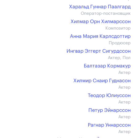
Харальд Гуннар Паалгард
Оператор-постановщик
Хилмар Орн Хилмарссон
Композитор
Анна Мария Карлсдоттир
Продюсер
Ингвар Эггерт Сигурдссон
Актер, Пол
Балтазар Кормакур
Актер
Хилмир Снаир Гуднасон
Актер
Теодор Юлиуссон
Актер
Петур Эйнарссон
Актер
Рагнар Уннарссон
Актер