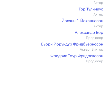
Актер
Тор Тулиниус
Актер
Йоханн Г. Йоханнссон
Актер
Александр Бор
Продюсер
Бьорн Йорундур Фридбьёрнссон
Актер, Виктор
Фридрик Тоур Фридрикссон
Продюсер