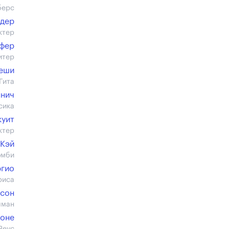
берс
едер
ктер
ёфер
итер
реши
Гита
нич
сика
куит
ктер
кКэй
омби
ргио
риса
дсон
лман
роне