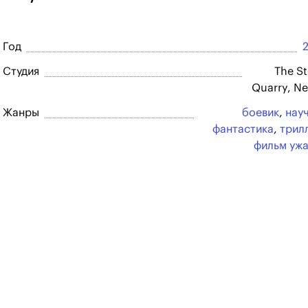
Год
Студия
The S
Quarry, Net
Жанры
боевик
,
нау
фантастика
,
трил
фильм уж