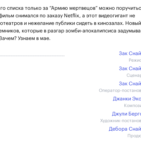
ого списка только за “Армию мертвецов” можно поручитьс
ильм снимался по заказу Netflix, а этот видеогигант не
театров и нежелание публики сидеть в кинозалах. Новый
емников, которые в разгар зомби-апокалипсиса задумыв
Зачем? Узнаем в мае.
Зак Сна
Режи
Зак Сна
Сцена
Зак Сна
Оператор-постано
Джанки Эк
Композ
Джули Бер
Художник-постано
Дебора Сна
Прод