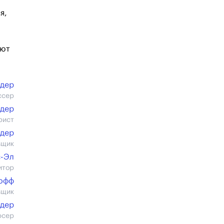
я,
ают
йдер
ссер
йдер
рист
йдер
вщик
с-Эл
итор
гофф
вщик
йдер
юсер