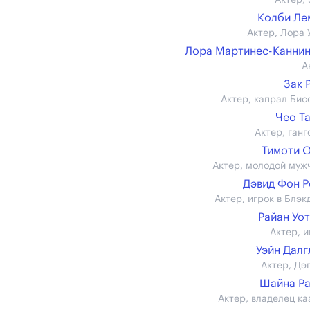
Актер, 
Колби Ле
Актер, Лора 
Лора Мартинес-Канни
А
Зак 
Актер, капрал Бис
Чео Т
Актер, ганг
Тимоти 
Актер, молодой муж
Дэвид Фон 
Актер, игрок в Блэк
Райан Уо
Актер, и
Уэйн Дал
Актер, Дэ
Шайна Р
Актер, владелец ка