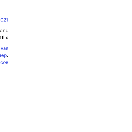
2021
tone
flix
чная
лер
,
асов