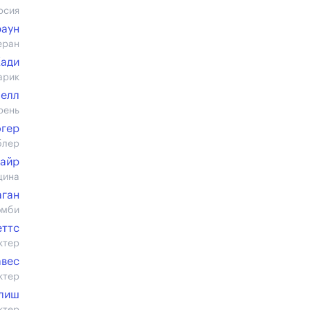
рсия
раун
еран
Кади
арик
елл
рень
гер
блер
вайр
щина
аган
омби
еттс
ктер
авес
ктер
глиш