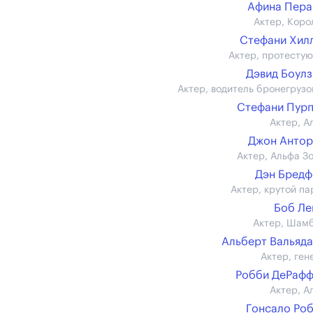
Афина Пера
Актер, Коро
Стефани Хилл 
Актер, протесту
Дэвид Боулз (
Актер, водитель бронегрузо
Стефани Пур
Актер, А
Джон Анто
Актер, Альфа З
Дэн Бред
Актер, крутой па
Боб Ле
Актер, Шам
Альберт Вальяд
Актер, ген
Робби ДеРаф
Актер, А
Гонсало Ро