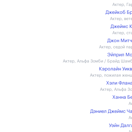
Актер, Га
Джейкоб Б
Актер, вет
Джеймс 
Актер, ст
Джон Митч
Актер, седой па
Эйприл Мо
Актер, Альфа Зомби / Брайд Шам
Кэролайн Уик
Актер, пожилая жен
Хэли Флан
Актер, Альфа З
Ханна Б
А
Дэниел Джеймс Ч
А
Уэйн Дал