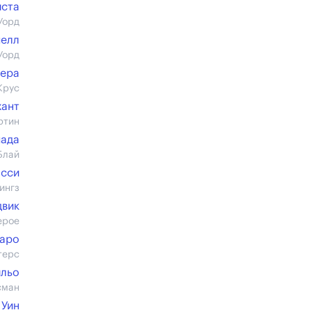
иста
Уорд
нелл
Уорд
уера
Крус
хант
ртин
ада
Блай
осси
ингз
двик
ерое
таро
терс
ильо
сман
 Уин