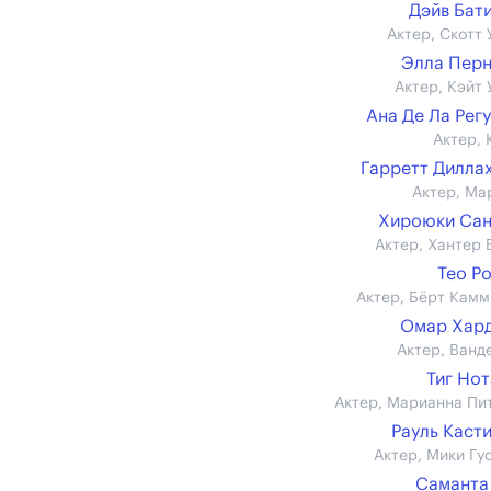
Дэйв Бат
Актер, Скотт 
Элла Пер
Актер, Кэйт 
Ана Де Ла Рег
Актер, 
Гарретт Дилла
Актер, Ма
Хироюки Сан
Актер, Хантер 
Тео Р
Актер, Бёрт Камм
Омар Хар
Актер, Ванд
Тиг Но
Актер, Марианна Пи
Рауль Каст
Актер, Мики Гу
Саманта