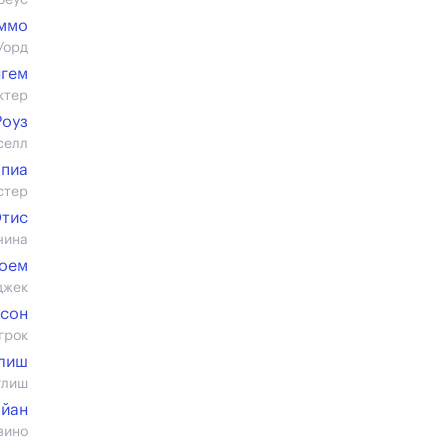
Зеус
ммо
Уорд
нгем
ктер
Роуз
селл
апиа
стер
Отис
чина
Роем
джек
тсон
грок
глиш
глиш
айан
зино