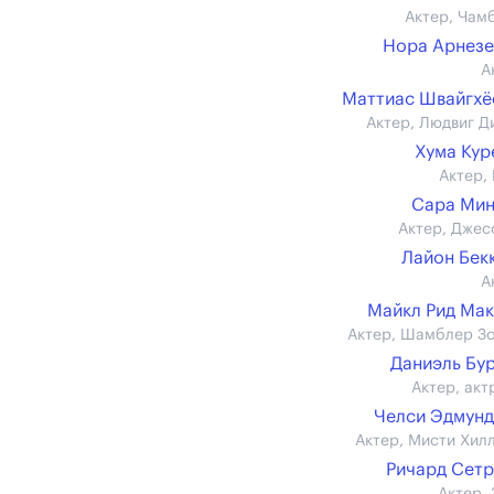
Актер, Чам
Нора Арнез
А
Маттиас Швайгх
Актер, Людвиг Д
Хума Ку
Актер, 
Сара Мин
Актер, Джес
Лайон Бек
А
Майкл Рид Ма
Актер, Шамблер З
Даниэль Бу
Актер, акт
Челси Эдмун
Актер, Мисти Хил
Ричард Сет