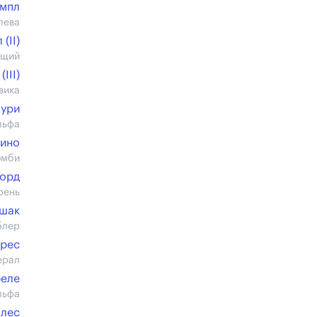
мпл
лева
(II)
ющий
III)
вика
пури
льфа
рино
омби
форд
рень
шак
блер
арес
ерал
феле
льфа
блес