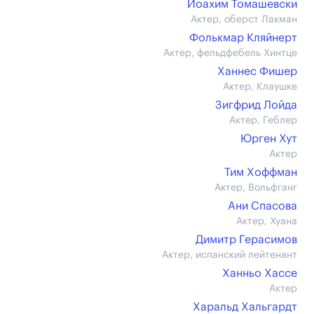
Иоахим Томашевски
Актер, оберст Лакман
Фолькмар Кляйнерт
Актер, фельдфебель Хинтце
Ханнес Фишер
Актер, Клаушке
Зигфрид Лойда
Актер, Геблер
Юрген Хут
Актер
Тим Хоффман
Актер, Вольфганг
Ани Спасова
Актер, Хуана
Димитр Герасимов
Актер, испанский лейтенант
Ханньо Хассе
Актер
Харальд Хальгардт