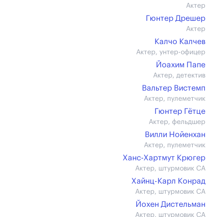
Актер
Гюнтер Дрешер
Актер
Калчо Калчев
Актер, унтер-офицер
Йоахим Папе
Актер, детектив
Вальтер Вистемп
Актер, пулеметчик
Гюнтер Гётце
Актер, фельдшер
Вилли Нойенхан
Актер, пулеметчик
Ханс-Хартмут Крюгер
Актер, штурмовик СА
Хайнц-Карл Конрад
Актер, штурмовик СА
Йохен Дистельман
Актер, штурмовик СА