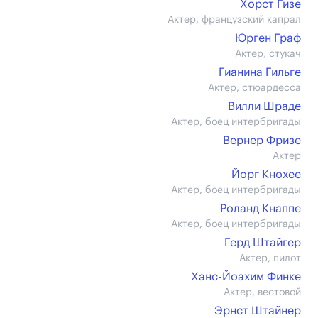
Хорст Гизе
Актер, французский капрал
Юрген Граф
Актер, стукач
Гианина Гильге
Актер, стюардесса
Вилли Шраде
Актер, боец интербригады
Вернер Фризе
Актер
Йорг Кнохее
Актер, боец интербригады
Роланд Кнаппе
Актер, боец интербригады
Герд Штайгер
Актер, пилот
Ханс-Йоахим Финке
Актер, вестовой
Эрнст Штайнер