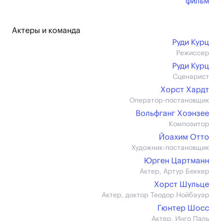
фильм
Актеры и команда
Руди Курц
Режиссер
Руди Курц
Сценарист
Хорст Хардт
Оператор-постановщик
Вольфганг Хоэнзее
Композитор
Йоахим Отто
Художник-постановщик
Юрген Цартманн
Актер, Артур Беккер
Хорст Шульце
Актер, доктор Теодор Нойбауэр
Гюнтер Шосс
Актер, Инго Паль