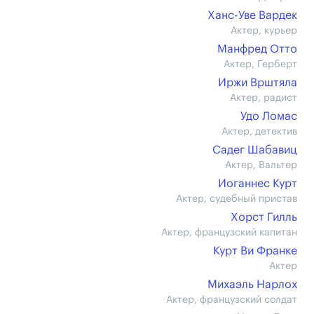
Ханс-Уве Вардек
Актер, курьер
Манфред Отто
Актер, Герберт
Иржи Врштяла
Актер, радист
Удо Ломас
Актер, детектив
Садег Шабавиц
Актер, Вальтер
Иоганнес Курт
Актер, судебный пристав
Хорст Гилль
Актер, французский капитан
Курт Ви Франке
Актер
Михаэль Нарлох
Актер, французский солдат