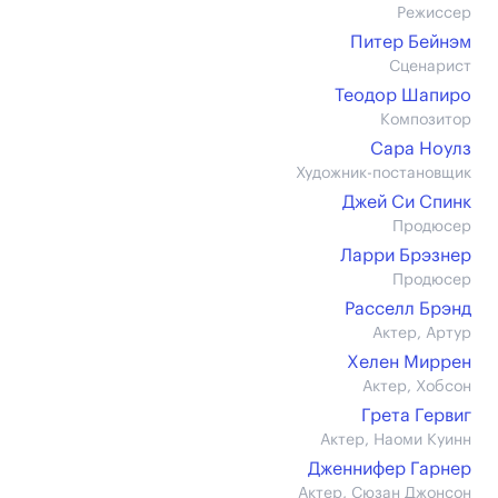
Режиссер
Питер Бейнэм
Сценарист
Теодор Шапиро
Композитор
Сара Ноулз
Художник-постановщик
Джей Си Спинк
Продюсер
Ларри Брэзнер
Продюсер
Расселл Брэнд
Актер, Артур
Хелен Миррен
Актер, Хобсон
Грета Гервиг
Актер, Наоми Куинн
Дженнифер Гарнер
Актер, Сюзан Джонсон