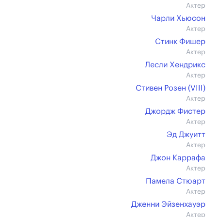
Актер
Чарли Хьюсон
Актер
Стинк Фишер
Актер
Лесли Хендрикс
Актер
Стивен Розен (VIII)
Актер
Джордж Фистер
Актер
Эд Джуитт
Актер
Джон Каррафа
Актер
Памела Стюарт
Актер
Дженни Эйзенхауэр
Актер