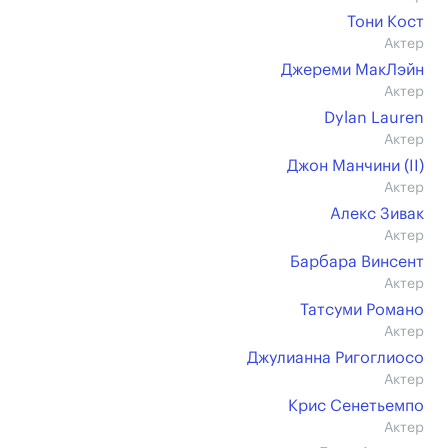
Тони Кост
Актер
Джереми МакЛэйн
Актер
Dylan Lauren
Актер
Джон Манчини (II)
Актер
Алекс Зивак
Актер
Барбара Винсент
Актер
Татсуми Романо
Актер
Джулианна Ригоглиосо
Актер
Крис Сенетьемпо
Актер