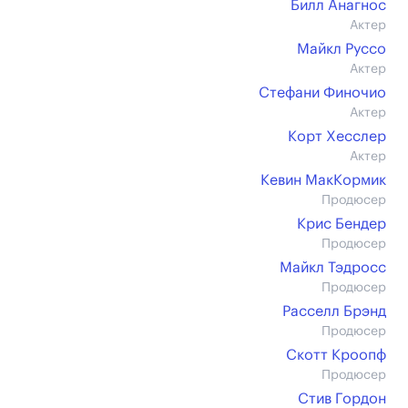
Билл Анагнос
Актер
Майкл Руссо
Актер
Стефани Финочио
Актер
Корт Хесслер
Актер
Кевин МакКормик
Продюсер
Крис Бендер
Продюсер
Майкл Тэдросс
Продюсер
Расселл Брэнд
Продюсер
Скотт Кроопф
Продюсер
Стив Гордон