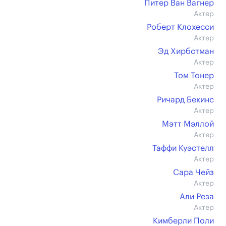
Питер Ван Вагнер
Актер
Роберт Клохесси
Актер
Эд Хирбстман
Актер
Том Тонер
Актер
Ричард Бекинс
Актер
Мэтт Мэллой
Актер
Таффи Куэстелл
Актер
Сара Чейз
Актер
Али Реза
Актер
Кимберли Поли