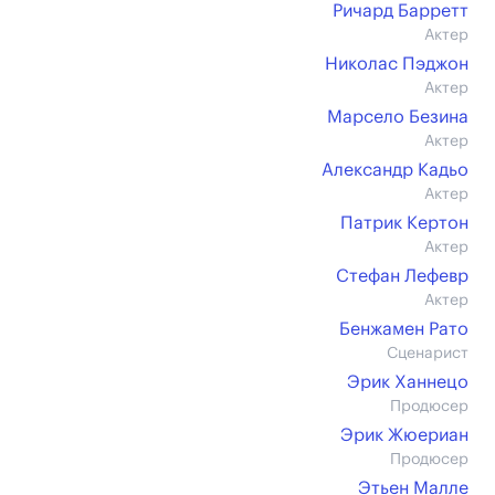
Ричард Барретт
Актер
Николас Пэджон
Актер
Марсело Безина
Актер
Александр Кадьо
Актер
Патрик Кертон
Актер
Стефан Лефевр
Актер
Бенжамен Рато
Сценарист
Эрик Ханнецо
Продюсер
Эрик Жюериан
Продюсер
Этьен Малле