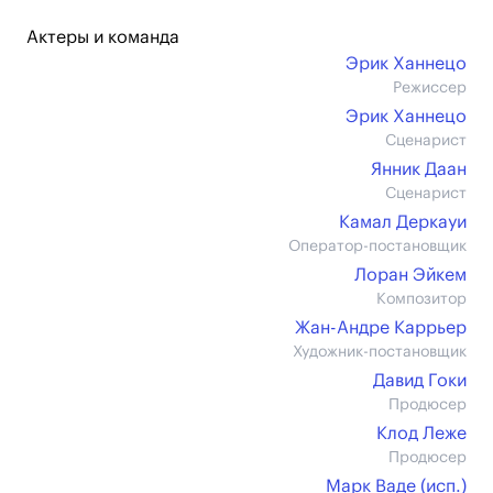
Актеры и команда
Эрик Ханнецо
Режиссер
Эрик Ханнецо
Сценарист
Янник Даан
Сценарист
Камал Деркауи
Оператор-постановщик
Лоран Эйкем
Композитор
Жан-Андре Каррьер
Художник-постановщик
Давид Гоки
Продюсер
Клод Леже
Продюсер
Марк Ваде (иcп.)