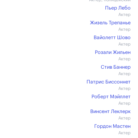
Актер, полицейский
Пьер Лебо
Актер
Жизель Трепанье
Актер
Вайолетт Шово
Актер
Розали Жильен
Актер
Стив Баннер
Актер
Патрис Биссоннет
Актер
Роберт Мэйллет
Актер
Винсент Леклерк
Актер
Гордон Мастен
Актер