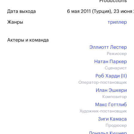
Productions
Дата выхода
6 мая 2011 (Турция), 23 июня 
Жанры
триллер
Актеры и команда
Эллиотт Лестер
Режиссер
Натан Паркер
Сценарист
Роб Харди (II)
Оператор-постановщик
Илан Эшкери
Композитор
Макс Готтлиб
Художник-постановщик
Зиги Камаса
Продюсер
Дональд Кушнер