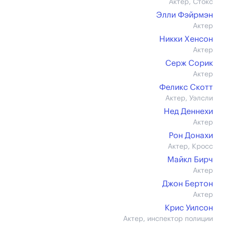
Актер, Стокс
Элли Фэйрмэн
Актер
Никки Хенсон
Актер
Серж Сорик
Актер
Феликс Скотт
Актер, Уэлсли
Нед Деннехи
Актер
Рон Донахи
Актер, Кросс
Майкл Бирч
Актер
Джон Бертон
Актер
Крис Уилсон
Актер, инспектор полиции