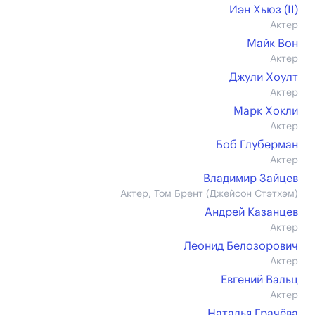
Иэн Хьюз (II)
Актер
Майк Вон
Актер
Джули Хоулт
Актер
Марк Хокли
Актер
Боб Глуберман
Актер
Владимир Зайцев
Актер, Том Брент (Джейсон Стэтхэм)
Андрей Казанцев
Актер
Леонид Белозорович
Актер
Евгений Вальц
Актер
Наталья Грачёва