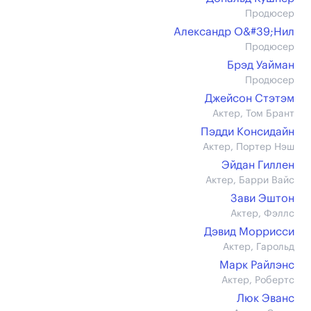
Продюсер
Александр О&#39;Нил
Продюсер
Брэд Уайман
Продюсер
Джейсон Стэтэм
Актер, Том Брант
Пэдди Консидайн
Актер, Портер Нэш
Эйдан Гиллен
Актер, Барри Вайс
Зави Эштон
Актер, Фэллс
Дэвид Моррисси
Актер, Гарольд
Марк Райлэнс
Актер, Робертс
Люк Эванс