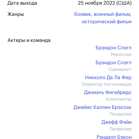
Дата выхода
25 ноября 2022 (США)
Жанры
боевик
,
военный фильм
,
исторический фильм
Актеры и команда
Брэндон Слэгл
Режиссер
Брэндон Слэгл
Сценарист
Никколо Де Ла Фер
Оператор-постановщик
Даниэль Фигейредо
Композитор
Джеймс Каллен Брэссак
Продюсер
Джефф Фэйи
Продюсер
Рэндалл Бэкон