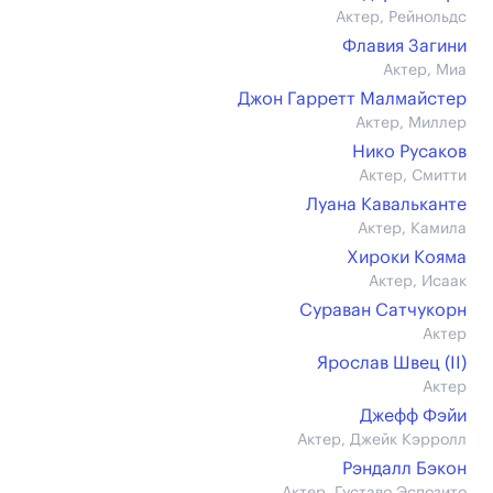
Актер, Рейнольдс
Флавия Загини
Актер, Миа
Джон Гарретт Малмайстер
Актер, Миллер
Нико Русаков
Актер, Смитти
Луана Кавальканте
Актер, Камила
Хироки Кояма
Актер, Исаак
Сураван Сатчукорн
Актер
Ярослав Швец (II)
Актер
Джефф Фэйи
Актер, Джейк Кэрролл
Рэндалл Бэкон