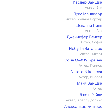
Каспер Ван Дин
Актер, Вик
Луис Мэндилор
Актер, Уильям Портер
Деванни Пинн
Актер, Аве
Дженнифер Венгер
Актер, София
Нобу Ти Ватанабэ
Актер, Тагава
Эойн О&#39;Брайен
Актер, Коннор
Natalia Nikolaeva
Актер, Инесса
Майя Ван Дин
Актер
Джош Райли
Актер, Аделл Доллинс
Александер Уинтерс