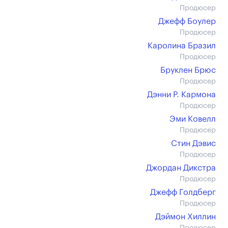
Продюсер
Джефф Боулер
Продюсер
Каролина Бразил
Продюсер
Бруклен Брюс
Продюсер
Дэнни Р. Кармона
Продюсер
Эми Ковелл
Продюсер
Стин Дэвис
Продюсер
Джордан Дикстра
Продюсер
Джефф Голдберг
Продюсер
Дэймон Хиллин