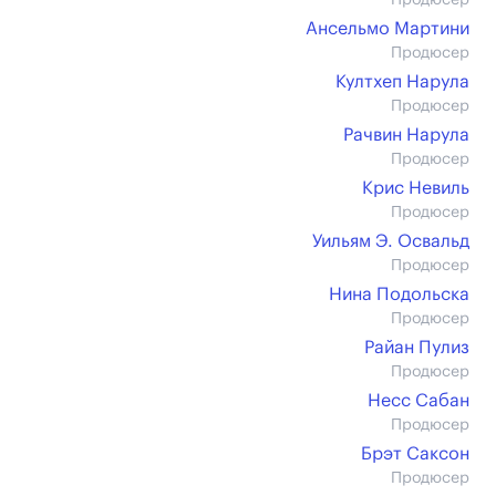
Продюсер
Ансельмо Мартини
Продюсер
Култхеп Нарула
Продюсер
Рачвин Нарула
Продюсер
Крис Невиль
Продюсер
Уильям Э. Освальд
Продюсер
Нина Подольска
Продюсер
Райан Пулиз
Продюсер
Несс Сабан
Продюсер
Брэт Саксон
Продюсер